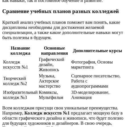
как навыки, так и постоянное обучение и развитие.
Сравнение учебных планов разных колледжей
Краткий анализ учебных планов поможет вам понять, какие
дисциплины необходимы для достижения желаемой
специализации, а также какие дополнительные навыки могут
быть полезны в будущем.
Название
Основные
Дополнительные курсы
колледжа
направления
Графический
Колледж
Фотография, Основы
дизайн,
искусств №1
маркетинга
Живопись
Музыка,
Сценарное писательство,
Творческий
Актерское
Работа с
колледж №2
мастерство
аудиопрограммами
Изобразительный
Комиксы,
3D-моделирование,
колледж №3
Мультфильм
Анимация
Всем колледжам присущи свои уникальные преимущества.
Например,
Колледж искусств №1
предлагает мощную базу в
области графического дизайна и живописи, что будет полезно
для будущих художников и дизайнеров. В свою очередь,